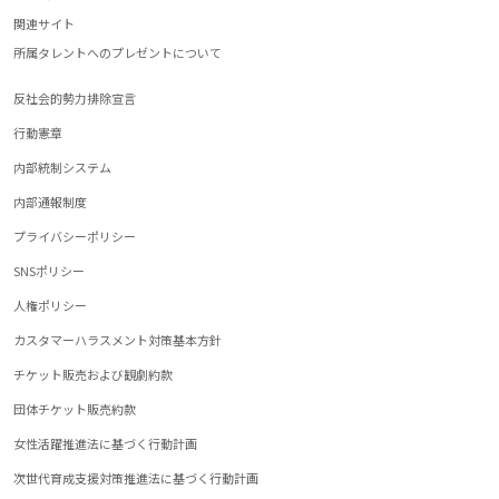
関連サイト
所属タレントへのプレゼントについて
反社会的勢力排除宣言
行動憲章
内部統制システム
内部通報制度
プライバシーポリシー
SNSポリシー
人権ポリシー
カスタマーハラスメント対策基本方針
チケット販売および観劇約款
団体チケット販売約款
女性活躍推進法に基づく行動計画
次世代育成支援対策推進法に基づく行動計画