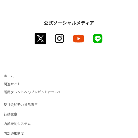
公式ソーシャルメディア
twitter
instagram
youtube
line
ホーム
関連サイト
所属タレントへのプレゼントについて
反社会的勢力排除宣言
行動憲章
内部統制システム
内部通報制度