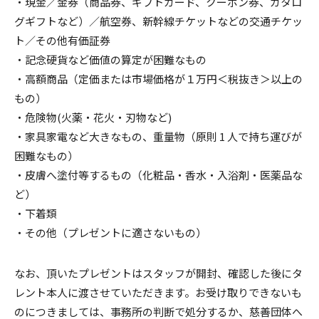
・現⾦／⾦券（商品券、ギフトカード、クーポン券、カタロ
グギフトなど）／航空券、新幹線チケットなどの交通チケッ
ト／その他有価証券
・記念硬貨など価値の算定が困難なもの
・⾼額商品（定価または市場価格が１万円＜税抜き＞以上の
もの）
・危険物(⽕薬・花⽕・刃物など)
・家具家電など⼤きなもの、重量物（原則 1 ⼈で持ち運びが
困難なもの）
・⽪膚へ塗付等するもの（化粧品・⾹⽔・⼊浴剤・医薬品な
ど）
・下着類
・その他（プレゼントに適さないもの）
なお、頂いたプレゼントはスタッフが開封、確認した後にタ
レント本⼈に渡させていただきます。お受け取りできないも
のにつきましては、事務所の判断で処分するか、慈善団体へ