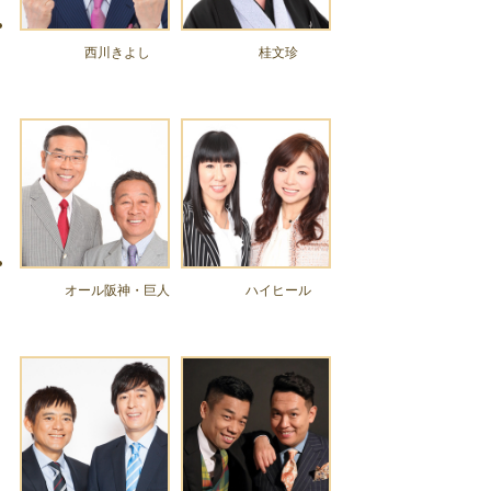
西川きよし
桂文珍
オール阪神・巨人
ハイヒール