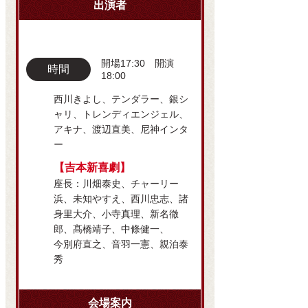
出演者
開場17:30 開演
時間
18:00
西川きよし、テンダラー、銀シ
ャリ、トレンディエンジェル、
アキナ、渡辺直美、尼神インタ
ー
【吉本新喜劇】
座長：川畑泰史、チャーリー
浜、未知やすえ、西川忠志、諸
身里大介、小寺真理、新名徹
郎、髙橋靖子、中條健一、
今別府直之、音羽一憲、親泊泰
秀
会場案内