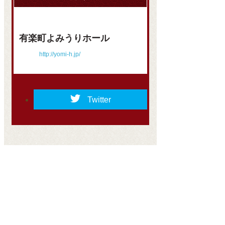
有楽町よみうりホール
http://yomi-h.jp/
Twitter
開場13:30 開演
開場13:30 開演
開場10:30 開演
1回目
1回目
1回目
14:00
14:00
11:00
桂文珍、COWCOW、ウーマン
オール阪神・巨人、タカアンド
ハイヒール、ロバート、千鳥、
ラッシュアワー、和牛、アイン
トシ、NON STYLE、とろサーモ
ダイアン、チョコレートプラネ
シュタイン、ジャングルポケッ
ン、ライス、見取り図、横澤夏
ット、祇園、おかずクラブ
ト、ミキ
子
【吉本新喜劇】
【吉本新喜劇】
【吉本新喜劇】
座長：川畑泰史、チャーリー
座長：川畑泰史、チャーリー
座長：川畑泰史、チャーリー
浜、未知やすえ、西川忠志、諸