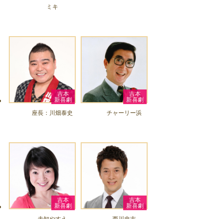
ミキ
吉本
吉本
新喜劇
新喜劇
座長：川畑泰史
チャーリー浜
吉本
吉本
新喜劇
新喜劇