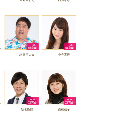
未知やすえ
西川忠志
吉本
吉本
新喜劇
新喜劇
諸身里大介
小寺真理
吉本
吉本
新喜劇
新喜劇
新名徹郎
高橋靖子