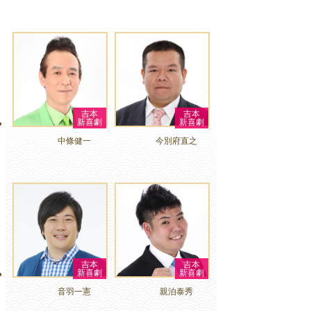
吉本
吉本
新喜劇
新喜劇
中條健一
今別府直之
吉本
吉本
新喜劇
新喜劇
音羽一憲
親泊泰秀