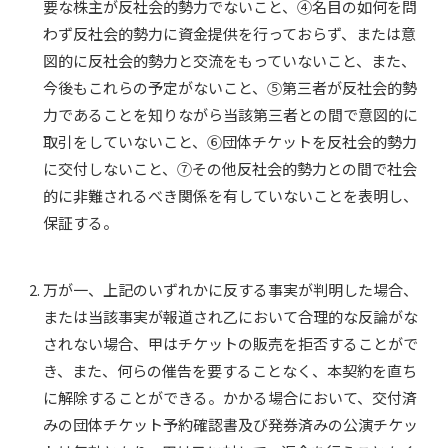
要な株主が反社会的勢力でないこと、④名目の如何を問
わず反社会的勢力に資金提供を行っておらず、または意
図的に反社会的勢力と交流をもっていないこと、また、
今後もこれらの予定がないこと、⑤第三者が反社会的勢
力であることを知りながら当該第三者との間で意図的に
取引をしていないこと、⑥団体チケットを反社会的勢力
に交付しないこと、⑦その他反社会的勢力との間で社会
的に非難されるべき関係を有していないことを表明し、
保証する。
万が一、上記のいずれかに反する事実が判明した場合、
または当該事実が報道され乙において合理的な反論がな
されない場合、甲はチケットの販売を拒否することがで
き、また、何らの催告を要することなく、本契約を直ち
に解除することができる。かかる場合において、交付済
みの団体チケット予約確認書及び発券済みの公演チケッ