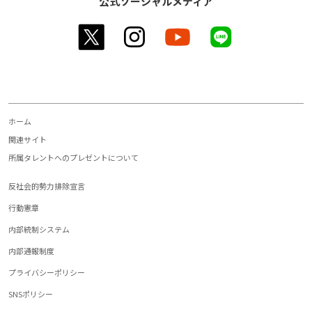
公式ソーシャルメディア
twitter
instagram
youtube
line
ホーム
関連サイト
所属タレントへのプレゼントについて
反社会的勢力排除宣言
行動憲章
内部統制システム
内部通報制度
プライバシーポリシー
SNSポリシー